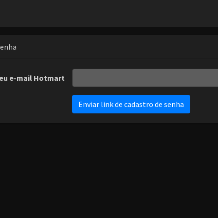
Senha
eu e-mail Hotmart
Enviar link de cadastro de senha